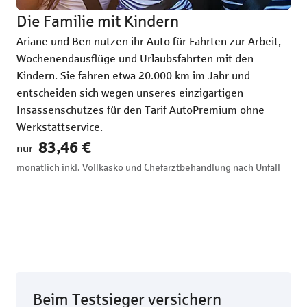
Die Familie mit Kindern
Ei
Ariane und Ben nutzen ihr Auto für Fahrten zur Arbeit,
Sop
Wochenendausflüge und Urlaubsfahrten mit den
Fre
Kindern. Sie fahren etwa 20.000 km im Jahr und
ält
entscheiden sich wegen unseres einzigartigen
– u
Insassenschutzes für den Tarif AutoPremium ohne
mit
Werkstattservice.
nur
83,46 €
nur
mon
monatlich inkl. Vollkasko und Chefarztbehandlung nach Unfall
Beim Testsieger versichern