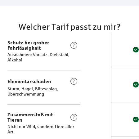
Welcher Tarif passt zu mir?
Schutz bei grober
Fahrlässigkeit
S
E
Ausnahmen: Vorsatz, Diebstahl,
Alkohol
Elementarschäden
E
E
Sturm, Hagel, Blitzschlag,
Überschwemmung
Zusammenstoß mit
Tieren
Z
E
Nicht nur Wild, sondern Tiere aller
Art