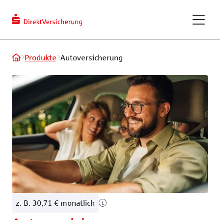
berechnen
Kundendaten
ändern
eVB-Nummer
GAPcare – die Kaufpreis­
Produkte
Autoversicherung
versicherung
ReparaturKostenSchutz
Fahrradversicherung
Recht und Haftung
Tiere und Frei
Privathaftpflichtversicherung
Hundeversic
z. B. 30,71 € monatlich