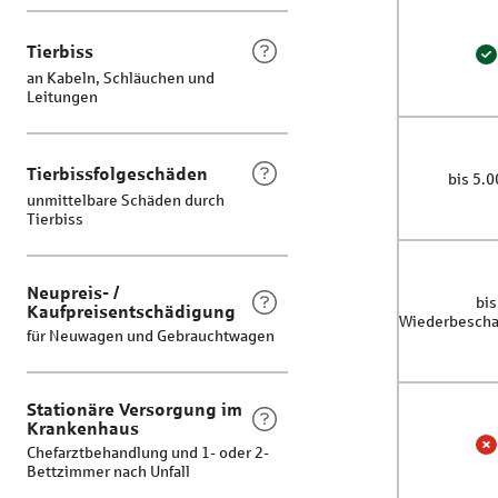
Tierbiss
T
E
an Kabeln, Schläuchen und
Leitungen
Tierbissfolgeschäden
Tierbi
bis 5.0
unmittelbare Schäden durch
Tierbiss
Neupreis- /
Neu
bis
Kaufpreisentschädigung
Wiederbescha
für Neuwagen und Gebrauchtwagen
Stationäre Versorgung im
Krankenhaus
Chefarztbehandlung und 1- oder 2-
S
N
Bettzimmer nach Unfall