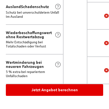
AuslandSchadenschutz
Schutz bei unverschuldetem Unfall
im Ausland
A
N
Wiederbeschaffungswert
ohne Restwertabzug
Mehr Entschädigung bei
W
N
Totalschaden oder Verlust
Wertminderung bei
neueren Fahrzeugen
5 % extra bei repariertem
W
N
Unfallschaden
Jetzt Angebot berechnen