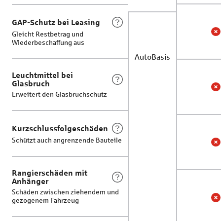
GAP-Schutz bei Leasing
Gleicht Restbetrag und
G
N
Wiederbeschaffung aus
AutoBasis
Leuchtmittel bei
Glasbruch
L
N
Erweitert den Glasbruchschutz
Kurzschlussfolgeschäden
Schützt auch angrenzende Bauteile
K
N
Rangierschäden mit
Anhänger
Schäden zwischen ziehendem und
gezogenem Fahrzeug
R
N