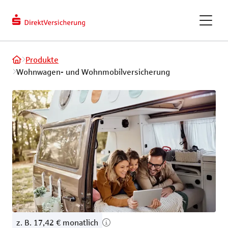
berechnen
Kundendaten
ändern
eVB-Nummer
GAPcare – die Kaufpreis­
Produkte
versicherung
Wohnwagen- und Wohnmobilversicherung
ReparaturKostenSchutz
Fahrradversicherung
Recht und Haftung
Tiere und Frei
Privathaftpflichtversicherung
Hundeversic
z. B. 17,42 € monatlich