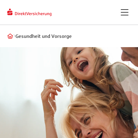
berechnen
Kundendaten
ändern
eVB-Nummer
GAPcare – die Kaufpreis­
Gesundheit und Vorsorge
versicherung
ReparaturKostenSchutz
Fahrradversicherung
Recht und Haftung
Tiere und Frei
Privathaftpflichtversicherung
Hundeversic